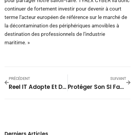
pour partager notre savoir-faire. TYREX CYBER va donc
continuer de fortement investir pour devenir à court
terme l’acteur européen de référence sur le marché de
la décontamination des périphériques amovibles à
destination des professionnels de l’industrie
maritime. »
PRÉCÉDENT
SUIVANT
Reel IT Adopte Et Distribue La Plateforme NDR De Custocy En France
Protéger Son SI Face À Copilot : Les Outils Et Stratégies Indispensables
Derniers Articles