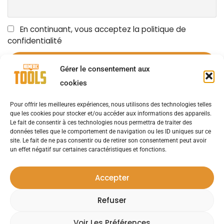
En continuant, vous acceptez la politique de
confidentialité
Gérer le consentement aux
cookies
Pour offrir les meilleures expériences, nous utilisons des technologies telles
OUTILS NUMÉRIQUES
LES ACTUALITÉS
AVIS D’EXPERTS
que les cookies pour stocker et/ou accéder aux informations des appareils.
Le fait de consentir à ces technologies nous permettra de traiter des
données telles que le comportement de navigation ou les ID uniques sur ce
NOUVELLES D’ENTREPRISE
SOLUTIONS
site. Le fait de ne pas consentir ou de retirer son consentement peut avoir
un effet négatif sur certaines caractéristiques et fonctions.
CAS UTILISATEURS
ÉVÉNEMENTS
LIVRES BLANCS
Accepter
Refuser
Contact
Mentions Légales
Politique De
|
|
Confidentialité
Voir Les Préférences