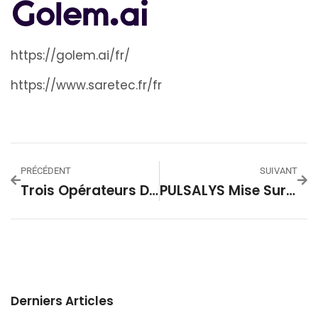
https://golem.ai/fr/
https://www.saretec.fr/fr
PRÉCÉDENT
SUIVANT
Trois Opérateurs D’infrastructures Numériques De Confiance Créent Le Think & Do Tank Infralliance
PULSALYS Mise Sur ITS Integra Pour Une Infrastructure Solide Et Sécurisée
Derniers Articles