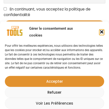
En continuant, vous acceptez la politique de
confidentialité
Gérer le consentement aux
cookies
Pour offrir les meilleures expériences, nous utilisons des technologies telles
OUTILS NUMÉRIQUES
LES ACTUALITÉS
AVIS D’EXPERTS
que les cookies pour stocker et/ou accéder aux informations des appareils.
Le fait de consentir à ces technologies nous permettra de traiter des
données telles que le comportement de navigation ou les ID uniques sur ce
NOUVELLES D’ENTREPRISE
SOLUTIONS
site. Le fait de ne pas consentir ou de retirer son consentement peut avoir
un effet négatif sur certaines caractéristiques et fonctions.
CAS UTILISATEURS
ÉVÉNEMENTS
LIVRES BLANCS
Accepter
Refuser
Contact
Mentions Légales
Politique De
|
|
Confidentialité
Voir Les Préférences