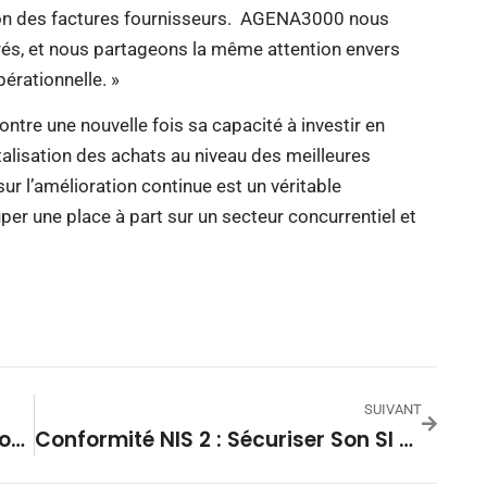
ation des factures fournisseurs. AGENA3000 nous
rés, et nous partageons la même attention envers
érationnelle. »
ntre une nouvelle fois sa capacité à investir en
talisation des achats au niveau des meilleures
r l’amélioration continue est un véritable
per une place à part sur un secteur concurrentiel et
SUIVANT
Réseau Et Sécurité Unifiés : La Réponse Aux Nouvelles Cybermenaces Invisibles
Conformité NIS 2 : Sécuriser Son SI Face Aux Nouvelles Obligations