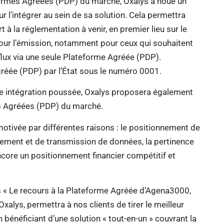
formes Agréées (PDP) du marché, Oxalys a noué un
l’intégrer au sein de sa solution. Cela permettra
 à la réglementation à venir, en premier lieu sur le
our l’émission, notamment pour ceux qui souhaitent
 flux via une seule Plateforme Agréée (PDP).
ée (PDP) par l’État sous le numéro 0001.
ette intégration poussée, Oxalys proposera également
s Agréées (PDP) du marché.
tivée par différentes raisons : le positionnement de
ement et de transmission de données, la pertinence
ncore un positionnement financier compétitif et
ys « Le recours à la Plateforme Agréée d’Agena3000,
xalys, permettra à nos clients de tirer le meilleur
n bénéficiant d’une solution « tout-en-un » couvrant la