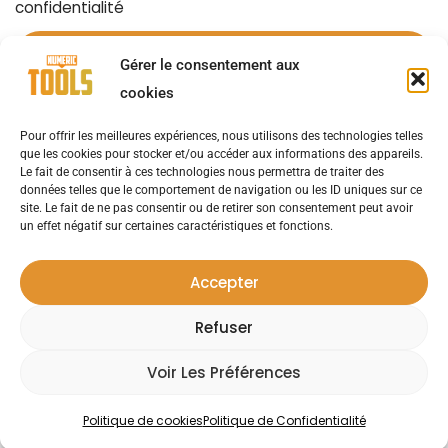
confidentialité
Gérer le consentement aux
cookies
Pour offrir les meilleures expériences, nous utilisons des technologies telles
OUTILS NUMÉRIQUES
LES ACTUALITÉS
AVIS D’EXPERTS
que les cookies pour stocker et/ou accéder aux informations des appareils.
Le fait de consentir à ces technologies nous permettra de traiter des
données telles que le comportement de navigation ou les ID uniques sur ce
NOUVELLES D’ENTREPRISE
SOLUTIONS
site. Le fait de ne pas consentir ou de retirer son consentement peut avoir
un effet négatif sur certaines caractéristiques et fonctions.
CAS UTILISATEURS
ÉVÉNEMENTS
LIVRES BLANCS
Accepter
Refuser
Contact
Mentions Légales
Politique De
|
|
Confidentialité
Voir Les Préférences
Numeric Tools © 2023 - Tous droits réservés
Politique de cookies
Politique de Confidentialité