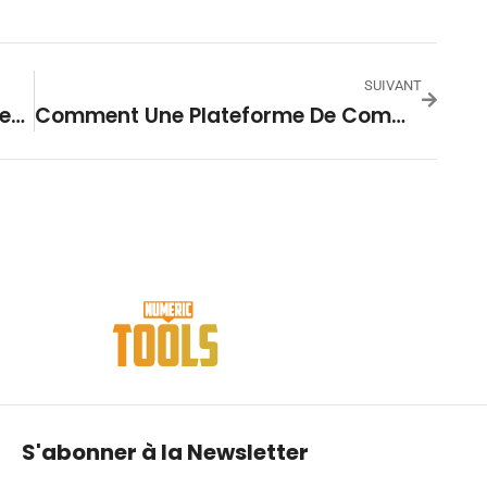
SUIVANT
Custocy Renforce Sa Direction Avec L’arrivée De Thomas Tranier Comme CSO
Comment Une Plateforme De Communication Moderne Renforce La Relation Client Et La Productivité ?
S'abonner à la Newsletter