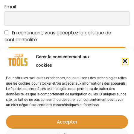
Email
En continuant, vous acceptez la politique de
confidentialité
Gérer le consentement aux
cookies
Pour offrir les meilleures expériences, nous utilisons des technologies telles
OUTILS NUMÉRIQUES
LES ACTUALITÉS
AVIS D’EXPERTS
que les cookies pour stocker et/ou accéder aux informations des appareils.
Le fait de consentir à ces technologies nous permettra de traiter des
données telles que le comportement de navigation ou les ID uniques sur ce
NOUVELLES D’ENTREPRISE
SOLUTIONS
site. Le fait de ne pas consentir ou de retirer son consentement peut avoir
un effet négatif sur certaines caractéristiques et fonctions.
CAS UTILISATEURS
ÉVÉNEMENTS
LIVRES BLANCS
Accepter